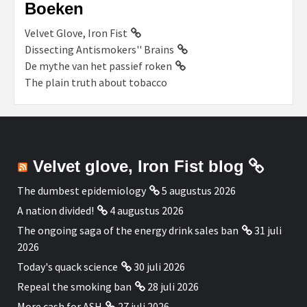
Boeken
Velvet Glove, Iron Fist
Dissecting Antismokers'' Brains
De mythe van het passief roken
The plain truth about tobacco
Velvet glove, Iron Fist blog
The dumbest epidemiology
5 augustus 2026
A nation divided!
4 augustus 2026
The ongoing saga of the energy drink sales ban
31 juli
2026
Today's quack science
30 juli 2026
Repeal the smoking ban
28 juli 2026
More cash for ASH
27 juli 2026