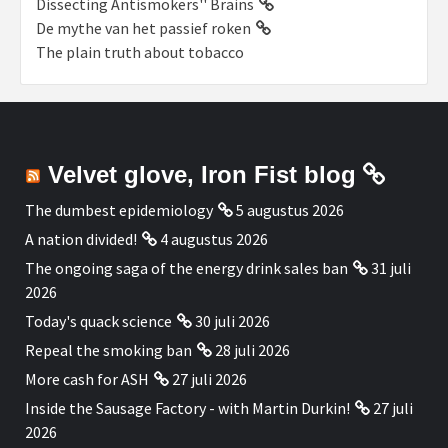
Dissecting Antismokers'' Brains
De mythe van het passief roken
The plain truth about tobacco
Velvet glove, Iron Fist blog
The dumbest epidemiology
5 augustus 2026
A nation divided!
4 augustus 2026
The ongoing saga of the energy drink sales ban
31 juli
2026
Today's quack science
30 juli 2026
Repeal the smoking ban
28 juli 2026
More cash for ASH
27 juli 2026
Inside the Sausage Factory - with Martin Durkin!
27 juli
2026