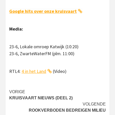
Google hits over onze kruisvaart
Media:
23-6, Lokale omroep Katwijk (10:20)
23-6, ZwarteWaterFM (plm. 11:00)
RTL4:
4 in het Land
(Video)
Bericht
VORIGE
KRUISVAART NIEUWS (DEEL 2)
navigatie
VOLGENDE
ROOKVERBODEN BEDREIGEN MILIEU