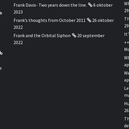
Wh
Frank Davis- Two years down the line.
6 oktober
29
2023
Th
Frank’s thoughts from October 2011
26 oktober
29
2022
It
Frank and the Orbital Siphon
20 september
2022
++
Mo
WH
ap
e
We
ap
Le
ma
Hu
26
Th
de