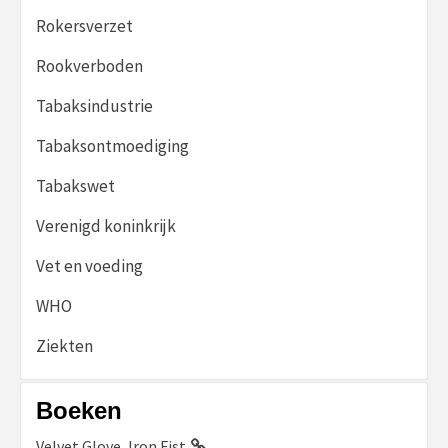
Rokersverzet
Rookverboden
Tabaksindustrie
Tabaksontmoediging
Tabakswet
Verenigd koninkrijk
Vet en voeding
WHO
Ziekten
Boeken
Velvet Glove, Iron Fist