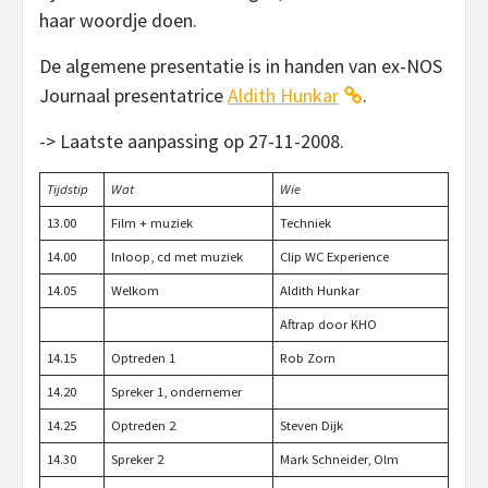
haar woordje doen.
De algemene presentatie is in handen van ex-NOS
Journaal presentatrice
Aldith Hunkar
.
-> Laatste aanpassing op 27-11-2008.
Tijdstip
Wat
Wie
13.00
Film + muziek
Techniek
14.00
Inloop, cd met muziek
Clip WC Experience
14.05
Welkom
Aldith Hunkar
Aftrap door KHO
14.15
Optreden 1
Rob Zorn
14.20
Spreker 1, ondernemer
14.25
Optreden 2
Steven Dijk
14.30
Spreker 2
Mark Schneider, Olm