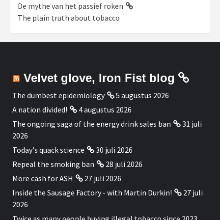
De mythe van het passief roken
The plain truth about tobacco
Velvet glove, Iron Fist blog
The dumbest epidemiology
5 augustus 2026
A nation divided!
4 augustus 2026
The ongoing saga of the energy drink sales ban
31 juli
2026
Today's quack science
30 juli 2026
Repeal the smoking ban
28 juli 2026
More cash for ASH
27 juli 2026
Inside the Sausage Factory - with Martin Durkin!
27 juli
2026
Twice as many people buying illegal tobacco since 2023