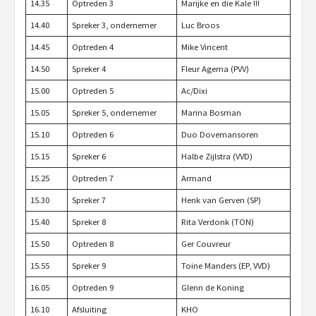
14.35
Optreden 3
Marijke en die Kale !!!
14.40
Spreker 3, ondernemer
Luc Broos
14.45
Optreden 4
Mike Vincent
14.50
Spreker 4
Fleur Agema (PVV)
15.00
Optreden 5
Ac/Dixi
15.05
Spreker 5, ondernemer
Marina Bosman
15.10
Optreden 6
Duo Dovemansoren
15.15
Spreker 6
Halbe Zijlstra (VVD)
15.25
Optreden 7
Armand
15.30
Spreker 7
Henk van Gerven (SP)
15.40
Spreker 8
Rita Verdonk (TON)
15.50
Optreden 8
Ger Couvreur
15.55
Spreker 9
Toine Manders (EP, VVD)
16.05
Optreden 9
Glenn de Koning
16.10
Afsluiting
KHO