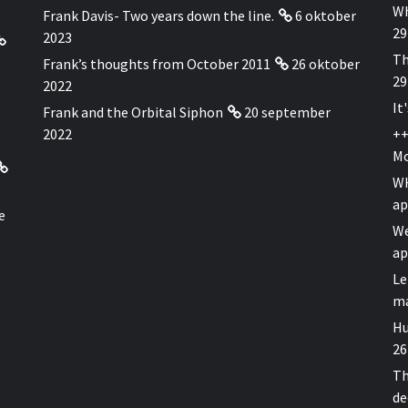
Wh
Frank Davis- Two years down the line.
6 oktober
29
2023
Th
Frank’s thoughts from October 2011
26 oktober
29
2022
It
Frank and the Orbital Siphon
20 september
2022
++
Mo
WH
ap
e
We
ap
Le
ma
Hu
26
Th
de