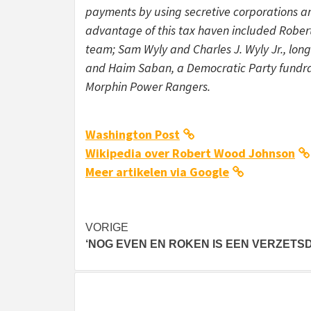
payments by using secretive corporations and
advantage of this tax haven included Robert
team; Sam Wyly and Charles J. Wyly Jr., lon
and Haim Saban, a Democratic Party fundrai
Morphin Power Rangers.
Washington Post
Wikipedia over Robert Wood Johnson
Meer artikelen via Google
Bericht
VORIGE
‘NOG EVEN EN ROKEN IS EEN VERZETS
navigatie