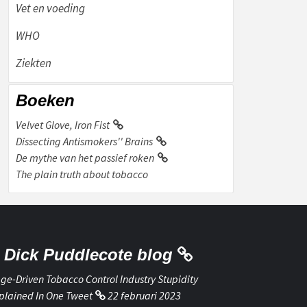
Vet en voeding
WHO
Ziekten
Boeken
Velvet Glove, Iron Fist
Dissecting Antismokers'' Brains
De mythe van het passief roken
The plain truth about tobacco
Dick Puddlecote blog
ge-Driven Tobacco Control Industry Stupidity
plained In One Tweet
22 februari 2023