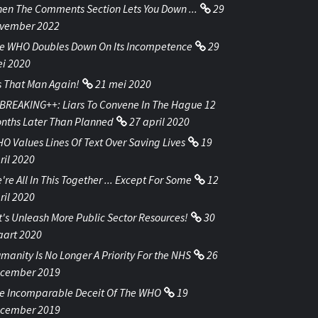
en The Comments Section Lets You Down ...
29
vember 2022
e WHO Doubles Down On Its Incompetence
29
i 2020
's That Man Again!
21 mei 2020
BREAKING++: Liars To Convene In The Hague 12
nths Later Than Planned
27 april 2020
O Values Lines Of Text Over Saving Lives
19
ril 2020
're All In This Together ... Except For Some
12
ril 2020
t's Unleash More Public Sector Resources!
30
art 2020
manity Is No Longer A Priority For the NHS
26
cember 2019
e Incomparable Deceit Of The WHO
19
cember 2019