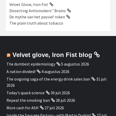
Velvet Glove, Iron Fist
Dissecting Antismokers'' Brains
De mythe van het passief roken
The plain truth about tobacco
Velvet glove, Iron Fist blog
The dumbest epidemiology
5 augustus 2026
A nation divided!
4 augustus 2026
The ongoing saga of the energy drink sales ban
31 juli
2026
Today's quack science
30 juli 2026
Repeal the smoking ban
28 juli 2026
More cash for ASH
27 juli 2026
Inside the Sausage Factory - with Martin Durkin!
27 juli