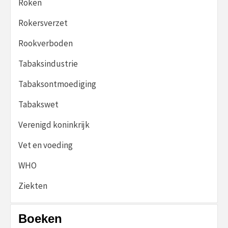
Roken
Rokersverzet
Rookverboden
Tabaksindustrie
Tabaksontmoediging
Tabakswet
Verenigd koninkrijk
Vet en voeding
WHO
Ziekten
Boeken