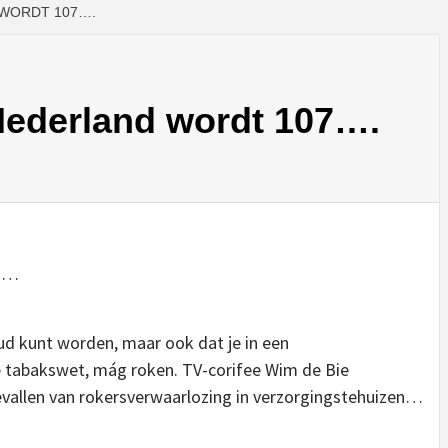
WORDT 107….
ederland wordt 107….
en…
oud kunt worden, maar ook dat je in een
e tabakswet, mág roken. TV-corifee Wim de Bie
gevallen van rokersverwaarlozing in verzorgingstehuizen…