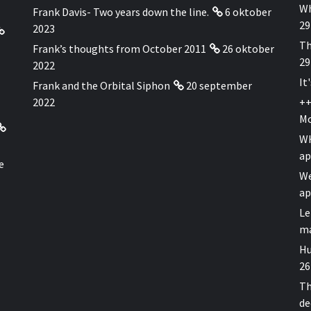
Wh
Frank Davis- Two years down the line.
6 oktober
29
2023
Th
Frank’s thoughts from October 2011
26 oktober
29
2022
It
Frank and the Orbital Siphon
20 september
2022
++
Mo
WH
ap
e
We
ap
Le
ma
Hu
26
Th
de