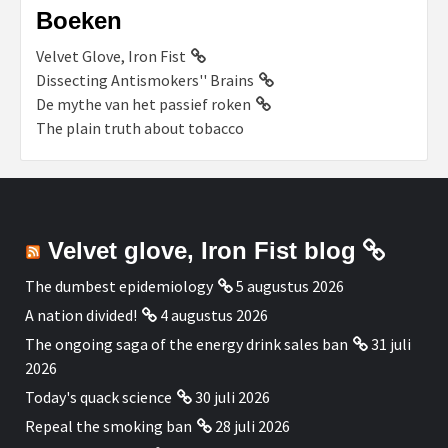
Boeken
Velvet Glove, Iron Fist
Dissecting Antismokers'' Brains
De mythe van het passief roken
The plain truth about tobacco
Velvet glove, Iron Fist blog
The dumbest epidemiology
5 augustus 2026
A nation divided!
4 augustus 2026
The ongoing saga of the energy drink sales ban
31 juli
2026
Today's quack science
30 juli 2026
Repeal the smoking ban
28 juli 2026