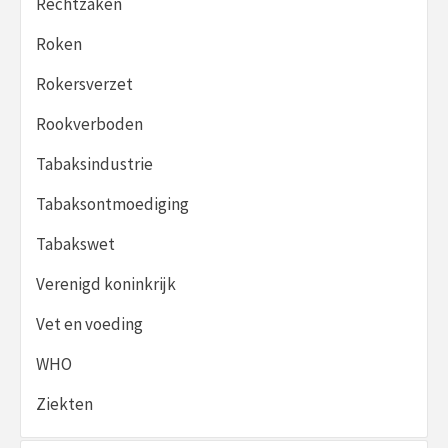
Rechtzaken
Roken
Rokersverzet
Rookverboden
Tabaksindustrie
Tabaksontmoediging
Tabakswet
Verenigd koninkrijk
Vet en voeding
WHO
Ziekten