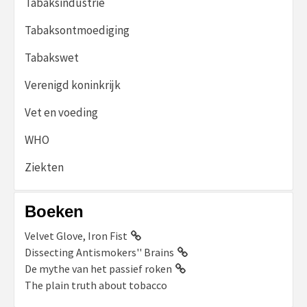
Tabaksindustrie
Tabaksontmoediging
Tabakswet
Verenigd koninkrijk
Vet en voeding
WHO
Ziekten
Boeken
Velvet Glove, Iron Fist
Dissecting Antismokers'' Brains
De mythe van het passief roken
The plain truth about tobacco