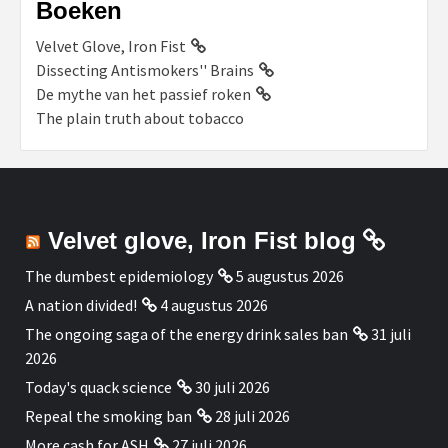
Boeken
Velvet Glove, Iron Fist
Dissecting Antismokers'' Brains
De mythe van het passief roken
The plain truth about tobacco
Velvet glove, Iron Fist blog
The dumbest epidemiology
5 augustus 2026
A nation divided!
4 augustus 2026
The ongoing saga of the energy drink sales ban
31 juli
2026
Today's quack science
30 juli 2026
Repeal the smoking ban
28 juli 2026
More cash for ASH
27 juli 2026