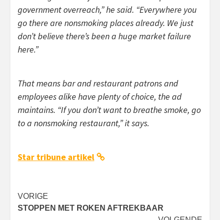
government overreach,” he said. “Everywhere you
go there are nonsmoking places already. We just
don’t believe there’s been a huge market failure
here.”
That means bar and restaurant patrons and
employees alike have plenty of choice, the ad
maintains. “If you don’t want to breathe smoke, go
to a nonsmoking restaurant,” it says.
Star tribune artikel
Bericht
VORIGE
STOPPEN MET ROKEN AFTREKBAAR
navigatie
VOLGENDE