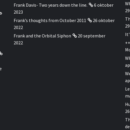
Wh
Frank Davis- Two years down the line.
6 oktober
29
2023
Th
Frank’s thoughts from October 2011
26 oktober
29
2022
It
Frank and the Orbital Siphon
20 september
2022
++
Mo
WH
ap
e
We
ap
Le
ma
Hu
26
Th
de