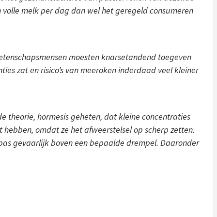
n volle melk per dag dan wel het geregeld consumeren
l wetenschapsmensen moesten knarsetandend toegeven
ties zat en risico’s van meeroken inderdaad veel kleiner
de theorie, hormesis geheten, dat kleine concentraties
ct hebben, omdat ze het afweerstelsel op scherp zetten.
n pas gevaarlijk boven een bepaalde drempel. Daaronder