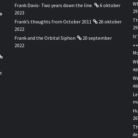
Wh
Frank Davis- Two years down the line.
6 oktober
29
2023
Th
Frank’s thoughts from October 2011
26 oktober
29
2022
It
Frank and the Orbital Siphon
20 september
2022
++
Mo
WH
ap
e
We
ap
Le
ma
Hu
26
Th
de