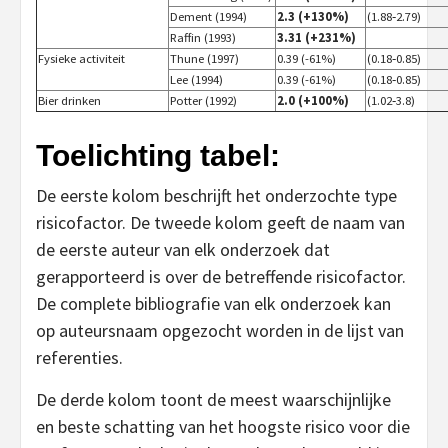
Dement (1994)
2.3 (+130%)
(1.88‑2.79)
Raffin (1993)
3.31 (+231%)
Fysieke activiteit
Thune (1997)
0.39 (-61%)
(0.18‑0.85)
Lee (1994)
0.39 (-61%)
(0.18‑0.85)
Bier drinken
Potter (1992)
2.0 (+100%)
(1.02‑3.8)
Toelichting tabel:
De eerste kolom beschrijft het onderzochte type
risicofactor. De tweede kolom geeft de naam van
de eerste auteur van elk onderzoek dat
gerapporteerd is over de betreffende risicofactor.
De complete bibliografie van elk onderzoek kan
op auteursnaam opgezocht worden in de lijst van
referenties.
De derde kolom toont de meest waarschijnlijke
en beste schatting van het hoogste risico voor die