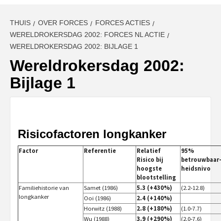
THUIS
OVER FORCES
FORCES ACTIES
WERELDROKERSDAG 2002: FORCES NL ACTIE
WERELDROKERSDAG 2002: BIJLAGE 1
Wereldrokersdag 2002:
Bijlage 1
Risicofactoren longkanker
Factor
Referentie
Relatief
95%
Risico bij
betrouwbaar
hoogste
heidsnivo
blootstelling
Familiehistorie van
Samet (1986)
5.3 (+430%)
(2.2‑12.8)
longkanker
Ooi (1986)
2.4 (+140%)
Horwitz (1988)
2.8 (+180%)
(1.0‑7.7)
Wu (1988)
3.9 (+290%)
(2.0‑7.6)