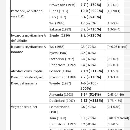
Brownson (1997)
2.7 (+170%)
(1.2‑6.1)
Persoonlijke historie
Hinds (1982)
10.0 (+900%)
(1.1‑90.1)
van TBC
Gao (1987)
6.4 (+540%)
Wu (1988)
1.7 (+70%)
(1.1‑2.4)
Sakurai (1989)
8.2 (+720%)
(1.3‑54.4)
b‑caroteen/vitamine A
Ziegler (1986)
2.2 (+120%)
deficiëntie
b‑caroteen/vitamine A
Wu (1985)
0.3 (-70%)
(P=0.06 trend)
inname
Byers (1987)
0.2 (-80%)
Pastorino (1987)
0.4 (-60%)
(0.2‑0.9)
Candelora (1992)
0.4 (-60%)
(0.2‑0.8)
Alcohol consumptie
Pollack (1984)
2.19 (+119%)
(1.3‑5.0)
Dieet cholesterol/vet
Goodman (1988)
2.2 (+120%)
(1.3‑3.8)
Dieet vet inname
Wynder (1987)
4‑6 (+300-
500%)
Alavanja (1993)
6.14 (514%)
(2.63‑14.40)
De Stefani (1997)
2.85 (+185%)
(1.73‑4.69)
Vegetarisch dieet
Le Marchand
0.6 (-40%)
(0.4‑0.88)
(1989)
Jain (1990)
0.3 (-70%)
(P=0.009 trend)
Candelora (1992)
0.2 (-80%)
(0.1‑0.5)