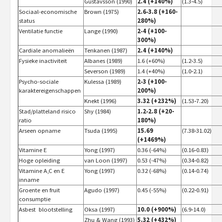
Gustavsson (1990)
2.4 (+140%)
(1.3‑4.5)
Sociaal-economische
Brown (1975)
2.6‑3.8 (+160-
status
280%)
Ventilatie functie
Lange (1990)
2‑4 (+100-
300%)
Cardiale anomalieën
Tenkanen (1987)
2.4 (+140%)
Fysieke inactiviteit
Albanes (1989)
1.6 (+60%)
(1.2‑3.5)
Severson (1989)
1.4 (+40%)
(1.0‑2.1)
Psycho-sociale
Kulessa (1989)
2‑3 (+100-
karaktereigenschappen
200%)
Knekt (1996)
3.32 (+232%)
(1.53‑7.20)
Stad/platteland risico
Shy (1984)
1.2‑2.8 (+20-
ratio
180%)
Arseen opname
Tsuda (1995)
15.69
(7.38‑31.02)
(+1469%)
Vitamine E
Yong (1997)
0.36 (-64%)
(0.16‑0.83)
Hoge opleiding
van Loon (1997)
0.53 (-47%)
(0.34‑0.82)
Vitamine A,C en E
Yong (1997)
0.32 (-68%)
(0.14‑0.74)
inname
Groente en fruit
Agudo (1997)
0.45 (-55%)
(0.22‑0.91)
consumptie
Asbest blootstelling
Oksa (1997)
10.0 (+900%)
(6.9‑14.0)
Zhu & Wang (1993)
5.32 (+432%)