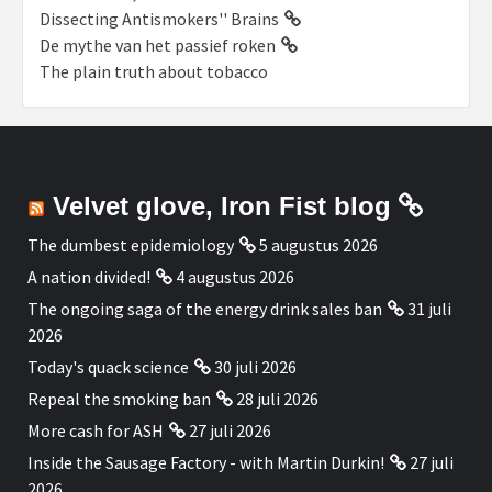
Dissecting Antismokers'' Brains
De mythe van het passief roken
The plain truth about tobacco
Velvet glove, Iron Fist blog
The dumbest epidemiology
5 augustus 2026
A nation divided!
4 augustus 2026
The ongoing saga of the energy drink sales ban
31 juli
2026
Today's quack science
30 juli 2026
Repeal the smoking ban
28 juli 2026
More cash for ASH
27 juli 2026
Inside the Sausage Factory - with Martin Durkin!
27 juli
2026