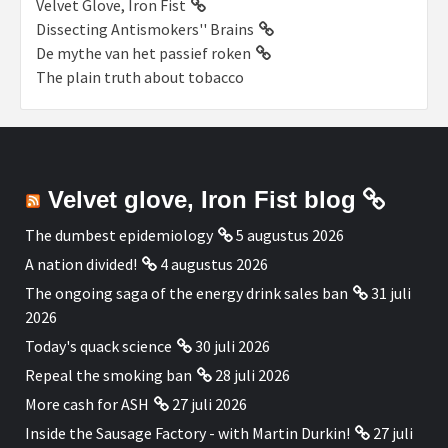
Velvet Glove, Iron Fist
Dissecting Antismokers'' Brains
De mythe van het passief roken
The plain truth about tobacco
Velvet glove, Iron Fist blog
The dumbest epidemiology
5 augustus 2026
A nation divided!
4 augustus 2026
The ongoing saga of the energy drink sales ban
31 juli
2026
Today's quack science
30 juli 2026
Repeal the smoking ban
28 juli 2026
More cash for ASH
27 juli 2026
Inside the Sausage Factory - with Martin Durkin!
27 juli