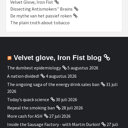
Velvet Glove, Iron Fist
Dissecting Antismokers'' Brains
De mythe van het passief roken
The plain truth about tobacco
Velvet glove, Iron Fist blog
The dumbest epidemiology
5 augustus 2026
A nation divided!
4 augustus 2026
The ongoing saga of the energy drink sales ban
31 juli
2026
Today's quack science
30 juli 2026
Repeal the smoking ban
28 juli 2026
More cash for ASH
27 juli 2026
Inside the Sausage Factory - with Martin Durkin!
27 juli