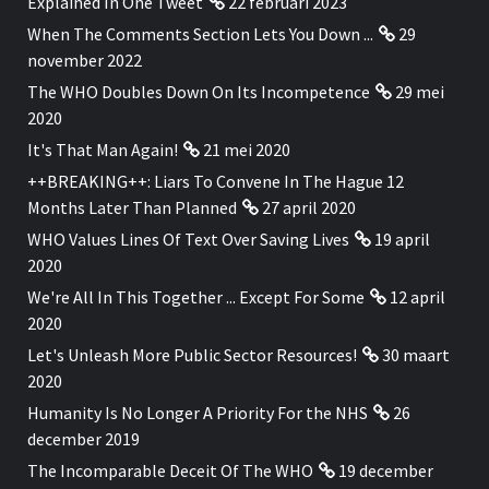
Explained In One Tweet
22 februari 2023
When The Comments Section Lets You Down ...
29
november 2022
The WHO Doubles Down On Its Incompetence
29 mei
2020
It's That Man Again!
21 mei 2020
++BREAKING++: Liars To Convene In The Hague 12
Months Later Than Planned
27 april 2020
WHO Values Lines Of Text Over Saving Lives
19 april
2020
We're All In This Together ... Except For Some
12 april
2020
Let's Unleash More Public Sector Resources!
30 maart
2020
Humanity Is No Longer A Priority For the NHS
26
december 2019
The Incomparable Deceit Of The WHO
19 december