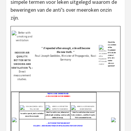
simpele termen voor leken uitgelegd waarom de
beweringen van de anti’s over meeroken onzin
zijn.
Check the
escalation
of the
” If repeated often enough, a lie will become
fraudulent
the new truth. “
INDOOR AIR
ETS death
Paul Joseph Goebbles, Minister of Propaganda, Nazi
claims!
QUALITY:
ETS-BS
Germany
BETTER WITH
meter
always
SMOKING AND
updated!
VENTILATION
–
Direct
measurement
studies.
THE PASSIVE SMOKE FRAUD
–
A CRASH COURSE FOR DUMMIES
I don’t want to see, otherwise I
I don’t want to hear because I
I want to speak, but I can tell no
will not quit smoking and my wife
hate smokers, and this fraud is
one or I lose my job.
will beat me up.
TOO convenient for me.
… BUT KNOW THAT WE ARE NOT
KILLERS — AND WE ARE TIRED OF APOLOGIZING FOR OUR CHOICE