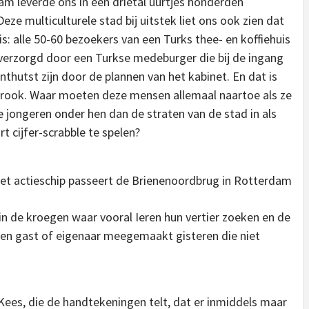
m leverde ons in een drietal uurtjes honderden
e multiculturele stad bij uitstek liet ons ook zien dat
s: alle 50-60 bezoekers van een Turks thee- en koffiehuis
d verzorgd door een Turkse medeburger die bij de ingang
onthutst zijn door de plannen van het kabinet. En dat is
de rook. Waar moeten deze mensen allemaal naartoe als ze
jongeren onder hen dan de straten van de stad in als
t cijfer-scrabble te spelen?
in de kroegen waar vooral Ieren hun vertier zoeken en de
een gast of eigenaar meegemaakt gisteren die niet
 Kees, die de handtekeningen telt, dat er inmiddels maar