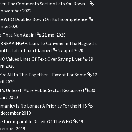
en The Comments Section Lets You Down ...
 november 2022
e WHO Doubles Down On Its Incompetence
 mei 2020
's That Man Again!
21 mei 2020
BREAKING++: Liars To Convene In The Hague 12
nths Later Than Planned
27 april 2020
O Values Lines Of Text Over Saving Lives
19
ril 2020
're All In This Together ... Except For Some
12
ril 2020
t's Unleash More Public Sector Resources!
30
art 2020
manity Is No Longer A Priority For the NHS
 december 2019
e Incomparable Deceit Of The WHO
19
cember 2019