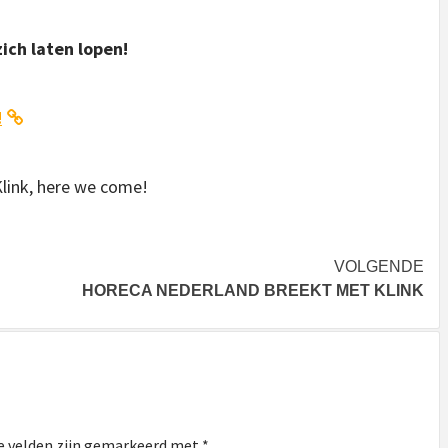
zich laten lopen!
!
link, here we come!
VOLGENDE
HORECA NEDERLAND BREEKT MET KLINK
e velden zijn gemarkeerd met
*