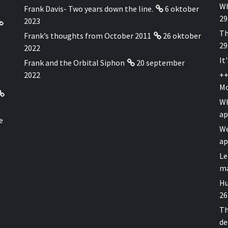
Wh
Frank Davis- Two years down the line.
6 oktober
29
2023
Th
Frank’s thoughts from October 2011
26 oktober
29
2022
It
Frank and the Orbital Siphon
20 september
2022
++
Mo
WH
ap
e
We
ap
Le
ma
Hu
26
Th
de