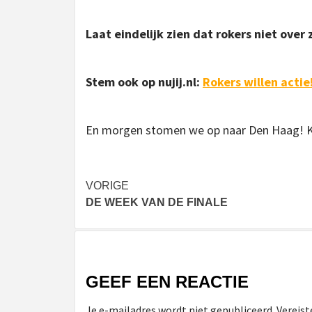
Laat eindelijk zien dat rokers niet over 
Stem ook op nujij.nl:
Rokers willen actie
En morgen stomen we op naar Den Haag! K
Bericht
VORIGE
DE WEEK VAN DE FINALE
navigatie
GEEF EEN REACTIE
Je e-mailadres wordt niet gepubliceerd.
Vereist