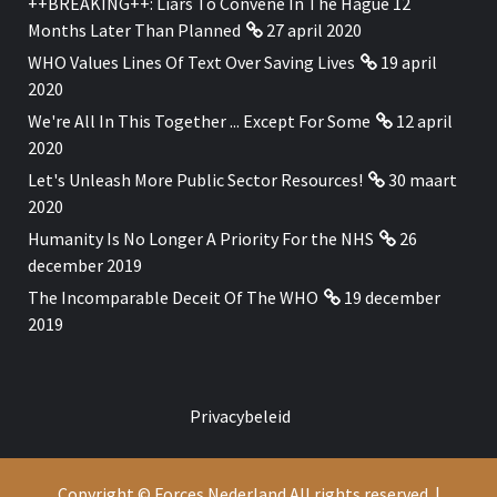
++BREAKING++: Liars To Convene In The Hague 12
Months Later Than Planned
27 april 2020
WHO Values Lines Of Text Over Saving Lives
19 april
2020
We're All In This Together ... Except For Some
12 april
2020
Let's Unleash More Public Sector Resources!
30 maart
2020
Humanity Is No Longer A Priority For the NHS
26
december 2019
The Incomparable Deceit Of The WHO
19 december
2019
Privacybeleid
Copyright © Forces Nederland All rights reserved.
|