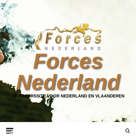
Ga
naar
de
inhoud
Forces
Nederland
DÉ ROKERSSITE VOOR NEDERLAND EN VLAANDEREN
Primair
menu