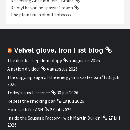
Dissecting Antismokers'' Brains
De mythe van het passief roken
The plain truth about tobacco
Velvet glove, Iron Fist blog
The dumbest epidemiology
5 augustus 2026
A nation divided!
4 augustus 2026
The ongoing saga of the energy drink sales ban
31 juli
2026
Today's quack science
30 juli 2026
Repeal the smoking ban
28 juli 2026
More cash for ASH
27 juli 2026
Inside the Sausage Factory - with Martin Durkin!
27 juli
2026