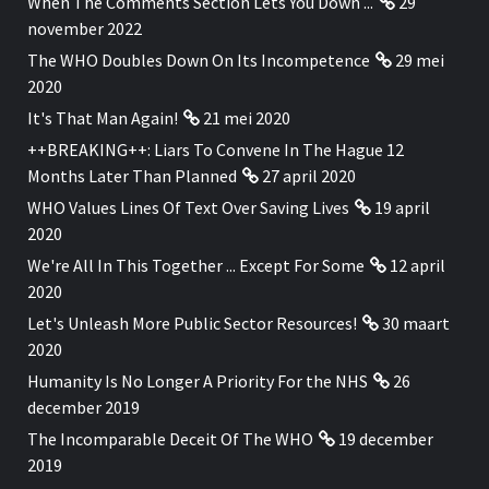
When The Comments Section Lets You Down ...
29
november 2022
The WHO Doubles Down On Its Incompetence
29 mei
2020
It's That Man Again!
21 mei 2020
++BREAKING++: Liars To Convene In The Hague 12
Months Later Than Planned
27 april 2020
WHO Values Lines Of Text Over Saving Lives
19 april
2020
We're All In This Together ... Except For Some
12 april
2020
Let's Unleash More Public Sector Resources!
30 maart
2020
Humanity Is No Longer A Priority For the NHS
26
december 2019
The Incomparable Deceit Of The WHO
19 december
2019