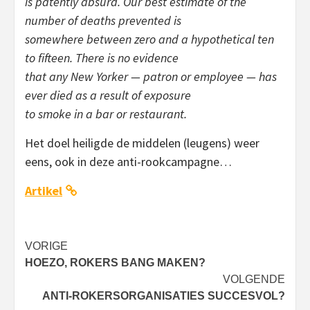
is patently absurd. Our best estimate of the
number of deaths prevented is
somewhere between zero and a hypothetical ten
to fifteen. There is no evidence
that any New Yorker — patron or employee — has
ever died as a result of exposure
to smoke in a bar or restaurant.
Het doel heiligde de middelen (leugens) weer
eens, ook in deze anti-rookcampagne…
Artikel
Bericht
VORIGE
HOEZO, ROKERS BANG MAKEN?
navigatie
VOLGENDE
ANTI-ROKERSORGANISATIES SUCCESVOL?