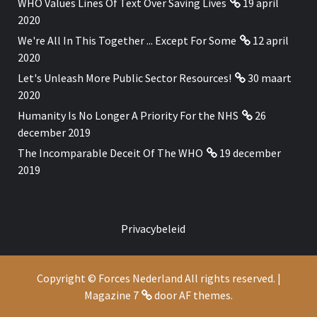
WHO Values Lines Of Text Over Saving Lives
19 april
2020
We're All In This Together ... Except For Some
12 april
2020
Let's Unleash More Public Sector Resources!
30 maart
2020
Humanity Is No Longer A Priority For the NHS
26
december 2019
The Incomparable Deceit Of The WHO
19 december
2019
Privacybeleid
Copyright © Forces Nederland All rights reserved.
|
Magazine 7
door AF themes.