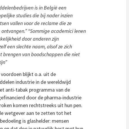
delenbedrijven is in België een
elijke studies die bij nader inzien
rtsen vallen voor de reclame die ze
s ontvangen.” “Sommige academici lenen
kelijkheid door anderen zijn
lf een slechte naam, alsof ze zich
et brengen van boodschappen die niet
ijn”
 voordoen blijkt o.a. uit de
delen industrie in de wereldwijd
het anti-tabak programma van de
efinancierd door de pharma-industrie
roken komen rechtstreeks uit hun pen.
de wetgever aan te zetten tot het
bedoeling is glashelder: mensen
 en dat doe je natuurlijk best met hun