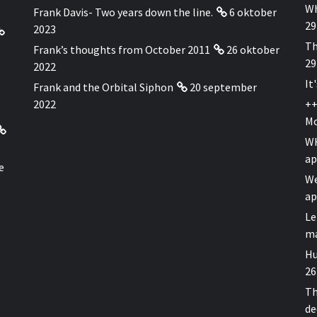
Wh
Frank Davis- Two years down the line.
6 oktober
29
2023
Th
Frank’s thoughts from October 2011
26 oktober
29
2022
It
Frank and the Orbital Siphon
20 september
2022
++
Mo
WH
ap
e
We
ap
Le
ma
Hu
26
Th
de