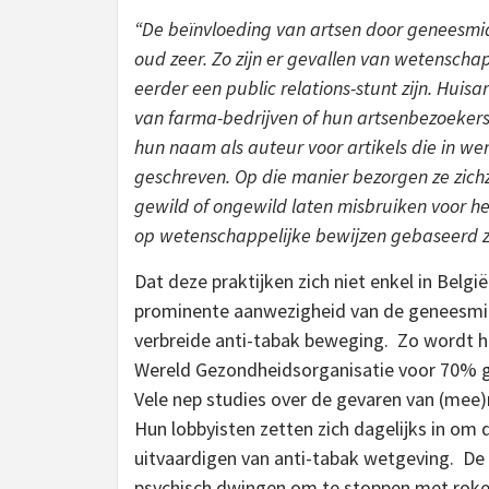
“De beïnvloeding van artsen door geneesmid
oud zeer. Zo zijn er gevallen van wetenschapp
eerder een public relations-stunt zijn. Huisa
van farma-bedrijven of hun artsenbezoeker
hun naam als auteur voor artikels die in wer
geschreven. Op die manier bezorgen ze zichze
gewild of ongewild laten misbruiken voor h
op wetenschappelijke bewijzen gebaseerd z
Dat deze praktijken zich niet enkel in België
prominente aanwezigheid van de geneesmid
verbreide anti-tabak beweging. Zo wordt 
Wereld Gezondheidsorganisatie voor 70% g
Vele nep studies over de gevaren van (mee)
Hun lobbyisten zetten zich dagelijks in om 
uitvaardigen van anti-tabak wetgeving. De 
psychisch dwingen om te stoppen met roken