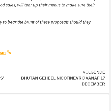
ood sales, will tear up their menus to make sure their
ely to bear the brunt of these proposals should they
ban
VOLGENDE
S’
BHUTAN GEHEEL NICOTINEVRIJ VANAF 17
DECEMBER