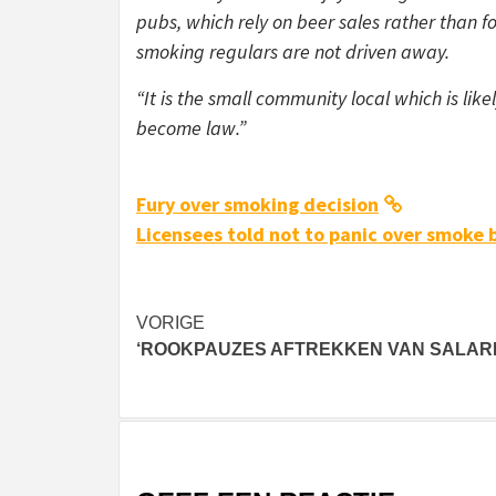
pubs, which rely on beer sales rather than f
smoking regulars are not driven away.
“It is the small community local which is lik
become law.”
Fury over smoking decision
Licensees told not to panic over smoke 
Bericht
VORIGE
‘ROOKPAUZES AFTREKKEN VAN SALARI
navigatie