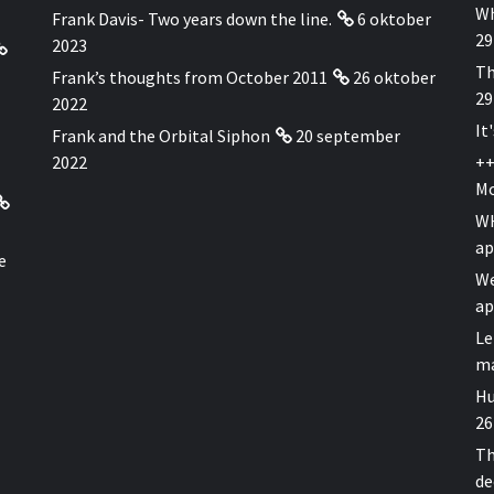
Wh
Frank Davis- Two years down the line.
6 oktober
29
2023
Th
Frank’s thoughts from October 2011
26 oktober
29
2022
It
Frank and the Orbital Siphon
20 september
2022
++
Mo
WH
ap
e
We
ap
Le
ma
Hu
26
Th
de