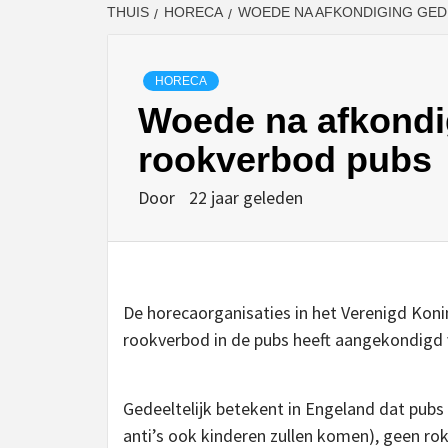
THUIS
HORECA
WOEDE NA AFKONDIGING GED
HORECA
Woede na afkondig
rookverbod pubs
Door
22 jaar geleden
De horecaorganisaties in het Verenigd Konin
rookverbod in de pubs heeft aangekondigd 
Gedeeltelijk betekent in Engeland dat pub
anti’s ook kinderen zullen komen), geen r