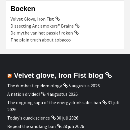
Boeken
Velvet Glove, Iron Fist
Dissecting Antismokers'' Brains
De mythe van het passief roken
The plain truth about tobacco
Velvet glove, Iron Fist blog
The dumbest epidemiology
5 augustus 2026
A nation divided!
4 augustus 2026
The ongoing saga of the energy drink sales ban
31 juli
2026
Today's quack science
30 juli 2026
Repeal the smoking ban
28 juli 2026