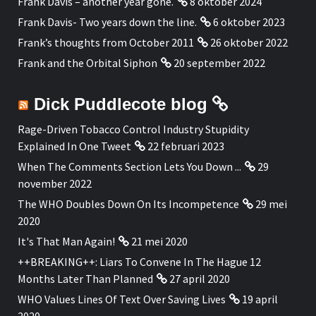
Frank Davis – another year gone.
8 oktober 2024
Frank Davis- Two years down the line.
6 oktober 2023
Frank’s thoughts from October 2011
26 oktober 2022
Frank and the Orbital Siphon
20 september 2022
Dick Puddlecote blog
Rage-Driven Tobacco Control Industry Stupidity
Explained In One Tweet
22 februari 2023
When The Comments Section Lets You Down ...
29
november 2022
The WHO Doubles Down On Its Incompetence
29 mei
2020
It's That Man Again!
21 mei 2020
++BREAKING++: Liars To Convene In The Hague 12
Months Later Than Planned
27 april 2020
WHO Values Lines Of Text Over Saving Lives
19 april
2020