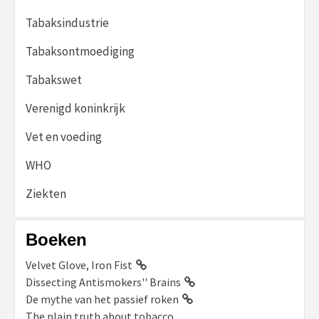
Tabaksindustrie
Tabaksontmoediging
Tabakswet
Verenigd koninkrijk
Vet en voeding
WHO
Ziekten
Boeken
Velvet Glove, Iron Fist
Dissecting Antismokers'' Brains
De mythe van het passief roken
The plain truth about tobacco