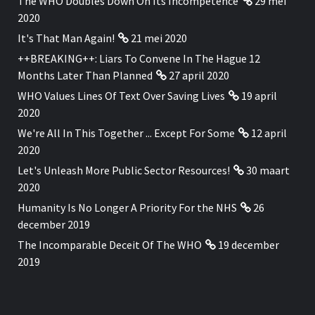
The WHO Doubles Down On Its Incompetence
29 mei
2020
It's That Man Again!
21 mei 2020
++BREAKING++: Liars To Convene In The Hague 12
Months Later Than Planned
27 april 2020
WHO Values Lines Of Text Over Saving Lives
19 april
2020
We're All In This Together ... Except For Some
12 april
2020
Let's Unleash More Public Sector Resources!
30 maart
2020
Humanity Is No Longer A Priority For the NHS
26
december 2019
The Incomparable Deceit Of The WHO
19 december
2019