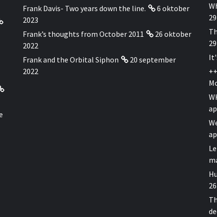
Wh
Frank Davis- Two years down the line.
6 oktober
29
2023
Th
Frank’s thoughts from October 2011
26 oktober
29
2022
It
Frank and the Orbital Siphon
20 september
2022
++
Mo
WH
ap
e
We
ap
Le
ma
Hu
26
Th
de