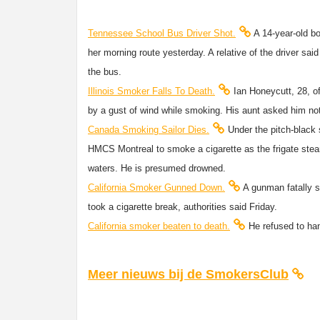
Tennessee School Bus Driver Shot.
A 14-year-old bo
her morning route yesterday. A relative of the driver sa
the bus.
Illinois Smoker Falls To Death.
Ian Honeycutt, 28, of
by a gust of wind while smoking. His aunt asked him not
Canada Smoking Sailor Dies.
Under the pitch-black
HMCS Montreal to smoke a cigarette as the frigate steam
waters. He is presumed drowned.
California Smoker Gunned Down.
A gunman fatally s
took a cigarette break, authorities said Friday.
California smoker beaten to death.
He refused to han
Meer nieuws bij de SmokersClub