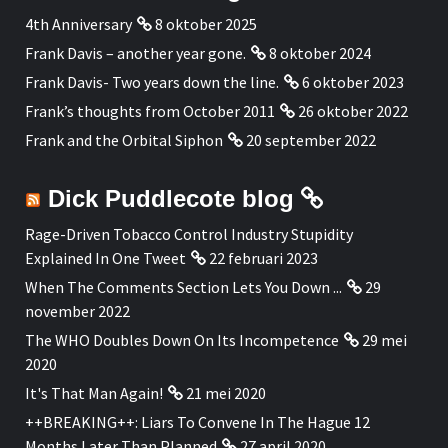
4th Anniversary
8 oktober 2025
Frank Davis – another year gone.
8 oktober 2024
Frank Davis- Two years down the line.
6 oktober 2023
Frank’s thoughts from October 2011
26 oktober 2022
Frank and the Orbital Siphon
20 september 2022
Dick Puddlecote blog
Rage-Driven Tobacco Control Industry Stupidity
Explained In One Tweet
22 februari 2023
When The Comments Section Lets You Down ...
29
november 2022
The WHO Doubles Down On Its Incompetence
29 mei
2020
It's That Man Again!
21 mei 2020
++BREAKING++: Liars To Convene In The Hague 12
Months Later Than Planned
27 april 2020