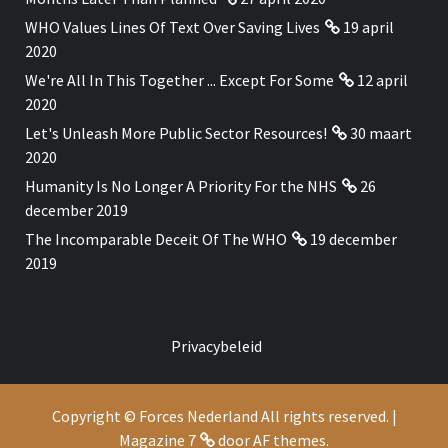
WHO Values Lines Of Text Over Saving Lives
19 april
2020
We're All In This Together ... Except For Some
12 april
2020
Let's Unleash More Public Sector Resources!
30 maart
2020
Humanity Is No Longer A Priority For the NHS
26
december 2019
The Incomparable Deceit Of The WHO
19 december
2019
Privacybeleid
Copyright © Forces Nederland All rights reserved.
|
Magazine 7
door AF themes.