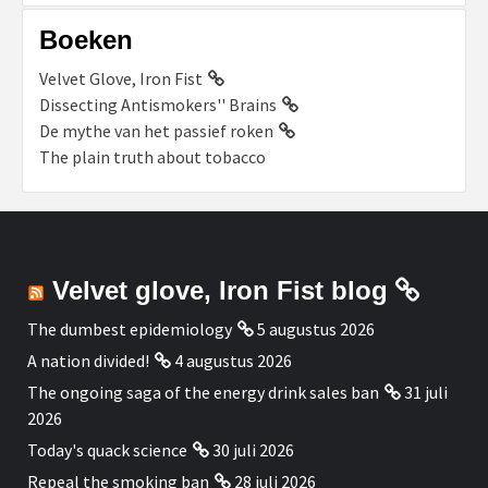
Boeken
Velvet Glove, Iron Fist
Dissecting Antismokers'' Brains
De mythe van het passief roken
The plain truth about tobacco
Velvet glove, Iron Fist blog
The dumbest epidemiology
5 augustus 2026
A nation divided!
4 augustus 2026
The ongoing saga of the energy drink sales ban
31 juli
2026
Today's quack science
30 juli 2026
Repeal the smoking ban
28 juli 2026