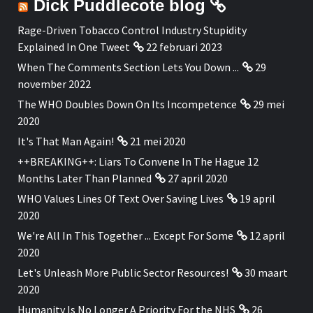
Dick Puddlecote blog
Rage-Driven Tobacco Control Industry Stupidity
Explained In One Tweet
22 februari 2023
When The Comments Section Lets You Down ...
29
november 2022
The WHO Doubles Down On Its Incompetence
29 mei
2020
It's That Man Again!
21 mei 2020
++BREAKING++: Liars To Convene In The Hague 12
Months Later Than Planned
27 april 2020
WHO Values Lines Of Text Over Saving Lives
19 april
2020
We're All In This Together ... Except For Some
12 april
2020
Let's Unleash More Public Sector Resources!
30 maart
2020
Humanity Is No Longer A Priority For the NHS
26