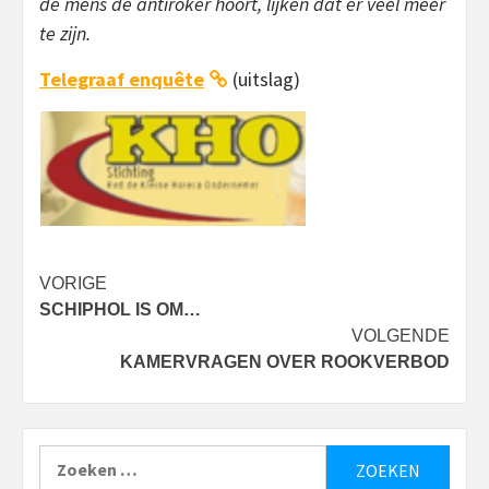
de mens de antiroker hoort, lijken dat er veel meer
te zijn.
Telegraaf enquête
(uitslag)
Bericht
VORIGE
SCHIPHOL IS OM…
navigatie
VOLGENDE
KAMERVRAGEN OVER ROOKVERBOD
Zoeken
naar: