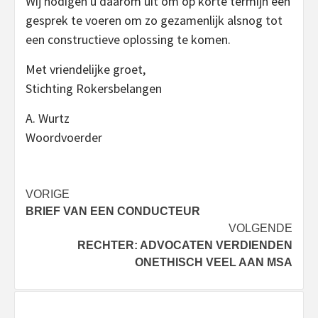
Wij nodigen u daarom uit om op korte termijn een
gesprek te voeren om zo gezamenlijk alsnog tot
een constructieve oplossing te komen.
Met vriendelijke groet,
Stichting Rokersbelangen
A. Wurtz
Woordvoerder
Bericht
VORIGE
BRIEF VAN EEN CONDUCTEUR
navigatie
VOLGENDE
RECHTER: ADVOCATEN VERDIENDEN
ONETHISCH VEEL AAN MSA