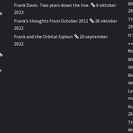
Wh
Frank Davis- Two years down the line.
6 oktober
29
2023
Th
Frank’s thoughts from October 2011
26 oktober
29
2022
It
Frank and the Orbital Siphon
20 september
2022
++
Mo
WH
ap
e
We
ap
Le
ma
Hu
26
Th
de