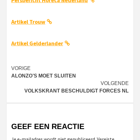
Persbericht Horeca Nederland
Artikel Trouw
Artikel Gelderlander
Bericht
VORIGE
ALONZO’S MOET SLUITEN
navigatie
VOLGENDE
VOLKSKRANT BESCHULDIGT FORCES NL
GEEF EEN REACTIE
Je e-mailadres wordt niet gepubliceerd.
Vereiste