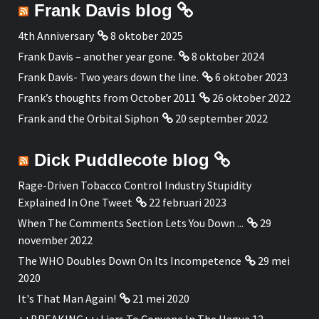
Frank Davis blog
4th Anniversary
8 oktober 2025
Frank Davis – another year gone.
8 oktober 2024
Frank Davis- Two years down the line.
6 oktober 2023
Frank’s thoughts from October 2011
26 oktober 2022
Frank and the Orbital Siphon
20 september 2022
Dick Puddlecote blog
Rage-Driven Tobacco Control Industry Stupidity
Explained In One Tweet
22 februari 2023
When The Comments Section Lets You Down ...
29
november 2022
The WHO Doubles Down On Its Incompetence
29 mei
2020
It's That Man Again!
21 mei 2020
++BREAKING++: Liars To Convene In The Hague 12