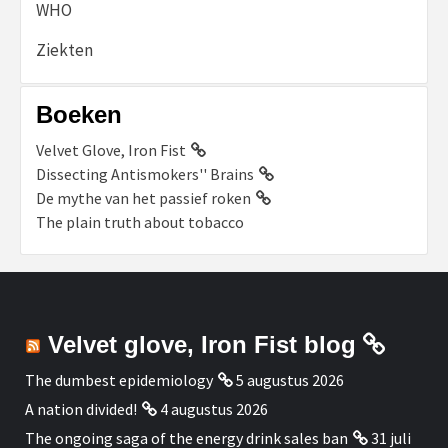
WHO
Ziekten
Boeken
Velvet Glove, Iron Fist
Dissecting Antismokers'' Brains
De mythe van het passief roken
The plain truth about tobacco
Velvet glove, Iron Fist blog
The dumbest epidemiology
5 augustus 2026
A nation divided!
4 augustus 2026
The ongoing saga of the energy drink sales ban
31 juli