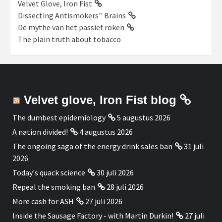
Velvet Glove, Iron Fist
Dissecting Antismokers'' Brains
De mythe van het passief roken
The plain truth about tobacco
Velvet glove, Iron Fist blog
The dumbest epidemiology
5 augustus 2026
A nation divided!
4 augustus 2026
The ongoing saga of the energy drink sales ban
31 juli
2026
Today's quack science
30 juli 2026
Repeal the smoking ban
28 juli 2026
More cash for ASH
27 juli 2026
Inside the Sausage Factory - with Martin Durkin!
27 juli