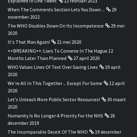
Explained In One Tweet
22 februari 2023
When The Comments Section Lets You Down ...
29
november 2022
The WHO Doubles Down On Its Incompetence
29 mei
2020
It's That Man Again!
21 mei 2020
++BREAKING++: Liars To Convene In The Hague 12
Months Later Than Planned
27 april 2020
WHO Values Lines Of Text Over Saving Lives
19 april
2020
We're All In This Together ... Except For Some
12 april
2020
Let's Unleash More Public Sector Resources!
30 maart
2020
Humanity Is No Longer A Priority For the NHS
26
december 2019
The Incomparable Deceit Of The WHO
19 december