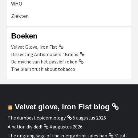
WHO
Ziekten
Boeken
Velvet Glove, Iron Fist
Dissecting Antismokers'' Brains
De mythe van het passief roken
The plain truth about tobacco
Velvet glove, Iron Fist blog
The dumbest epidemiology
5 augustus 2026
A nation divided!
4 augustus 2026
The ongoing saga of the energy drink sales ban
31 juli