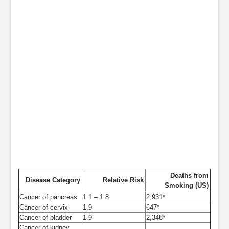
Deaths from
Disease Category
Relative Risk
Smoking (US)
Cancer of pancreas
1.1 – 1.8
2,931*
Cancer of cervix
1.9
647*
Cancer of bladder
1.9
2,348*
Cancer of kidney,