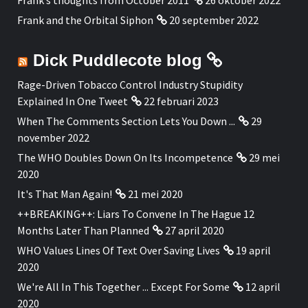
Frank’s thoughts from October 2011
26 oktober 2022
Frank and the Orbital Siphon
20 september 2022
Dick Puddlecote blog
Rage-Driven Tobacco Control Industry Stupidity
Explained In One Tweet
22 februari 2023
When The Comments Section Lets You Down ...
29
november 2022
The WHO Doubles Down On Its Incompetence
29 mei
2020
It's That Man Again!
21 mei 2020
++BREAKING++: Liars To Convene In The Hague 12
Months Later Than Planned
27 april 2020
WHO Values Lines Of Text Over Saving Lives
19 april
2020
We're All In This Together ... Except For Some
12 april
2020