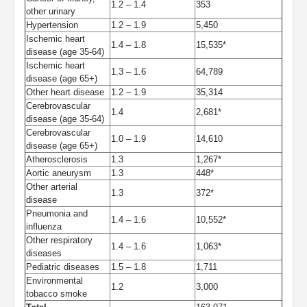
1.2 – 1.4
353
other urinary
Hypertension
1.2 – 1.9
5,450
Ischemic heart
1.4 – 1.8
15,535*
disease (age 35-64)
Ischemic heart
1.3 – 1.6
64,789
disease (age 65+)
Other heart disease
1.2 – 1.9
35,314
Cerebrovascular
1.4
2,681*
disease (age 35-64)
Cerebrovascular
1.0 – 1.9
14,610
disease (age 65+)
Atherosclerosis
1.3
1,267*
Aortic aneurysm
1.3
448*
Other arterial
1.3
372*
disease
Pneumonia and
1.4 – 1.6
10,552*
influenza
Other respiratory
1.4 – 1.6
1,063*
diseases
Pediatric diseases
1.5 – 1.8
1,711
Environmental
1.2
3,000
tobacco smoke