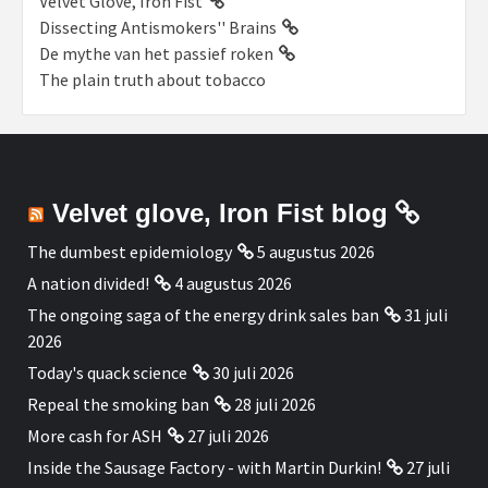
Velvet Glove, Iron Fist
Dissecting Antismokers'' Brains
De mythe van het passief roken
The plain truth about tobacco
Velvet glove, Iron Fist blog
The dumbest epidemiology
5 augustus 2026
A nation divided!
4 augustus 2026
The ongoing saga of the energy drink sales ban
31 juli
2026
Today's quack science
30 juli 2026
Repeal the smoking ban
28 juli 2026
More cash for ASH
27 juli 2026
Inside the Sausage Factory - with Martin Durkin!
27 juli