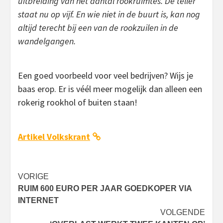
uitbreiding van het aantal rookruimtes. De teller
staat nu op vijf. En wie niet in de buurt is, kan nog
altijd terecht bij een van de rookzuilen in de
wandelgangen.
Een goed voorbeeld voor veel bedrijven? Wijs je
baas erop. Er is véél meer mogelijk dan alleen een
rokerig rookhol of buiten staan!
Artikel Volkskrant
Bericht
VORIGE
RUIM 600 EURO PER JAAR GOEDKOPER VIA
navigatie
INTERNET
VOLGENDE