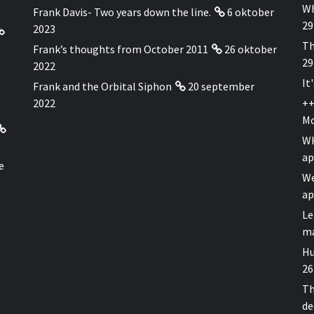
Wh
Frank Davis- Two years down the line.
6 oktober
29
2023
Th
Frank’s thoughts from October 2011
26 oktober
29
2022
It
Frank and the Orbital Siphon
20 september
2022
++
Mo
WH
ap
e
We
ap
Le
ma
Hu
26
Th
de