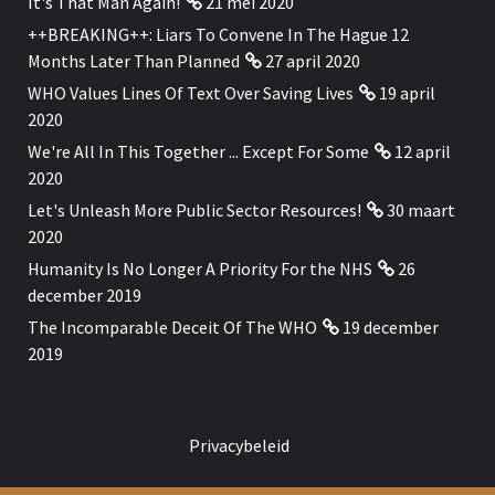
It's That Man Again!
21 mei 2020
++BREAKING++: Liars To Convene In The Hague 12
Months Later Than Planned
27 april 2020
WHO Values Lines Of Text Over Saving Lives
19 april
2020
We're All In This Together ... Except For Some
12 april
2020
Let's Unleash More Public Sector Resources!
30 maart
2020
Humanity Is No Longer A Priority For the NHS
26
december 2019
The Incomparable Deceit Of The WHO
19 december
2019
Privacybeleid