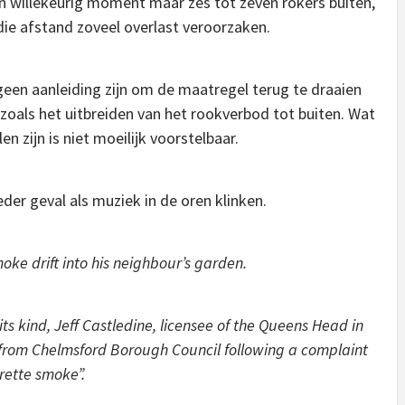
en willekeurig moment maar zes tot zeven rokers buiten,
 die afstand zoveel overlast veroorzaken.
geen aanleiding zijn om de maatregel terug te draaien
zoals het uitbreiden van het rookverbod tot buiten. Wat
n zijn is niet moeilijk voorstelbaar.
eder geval als muziek in de oren klinken.
smoke drift into his neighbour’s garden.
 its kind, Jeff Castledine, licensee of the Queens Head in
 from Chelmsford Borough Council following a complaint
rette smoke”.