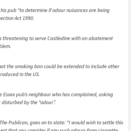
 his pub “to determine if odour nuisances are being
ection Act 1990.
t is threatening to serve Castledine with an abatement
oblem.
 that the smoking ban could be extended to include other
ntroduced in the US.
the Essex pub’s neighbour who has complained, asking
 disturbed by the “odour”.
The Publican, goes on to state: “I would wish to settle this
est that you consider if any such odours from cigarette