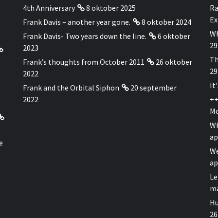
4th Anniversary
8 oktober 2025
Ra
Ex
Frank Davis – another year gone.
8 oktober 2024
Wh
Frank Davis- Two years down the line.
6 oktober
29
2023
Th
Frank’s thoughts from October 2011
26 oktober
29
2022
It
Frank and the Orbital Siphon
20 september
2022
++
Mo
WH
ap
e
We
ap
Le
ma
Hu
26