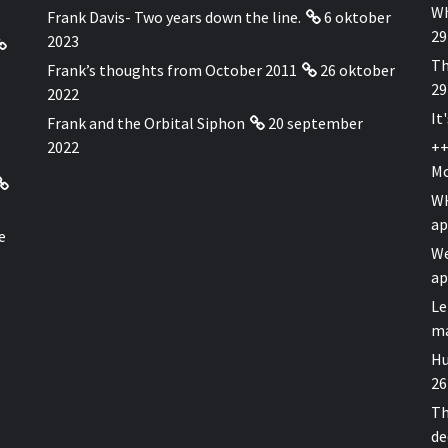
Wh
Frank Davis- Two years down the line.
6 oktober
29
2023
Th
Frank’s thoughts from October 2011
26 oktober
29
2022
It
Frank and the Orbital Siphon
20 september
2022
++
Mo
WH
ap
e
We
ap
Le
ma
Hu
26
Th
de