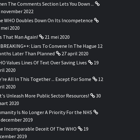
en The Comments Section Lets You Down ...
 november 2022
e WHO Doubles Down On Its Incompetence
 mei 2020
's That Man Again!
21 mei 2020
BREAKING++: Liars To Convene In The Hague 12
nths Later Than Planned
27 april 2020
O Values Lines Of Text Over Saving Lives
19
ril 2020
're All In This Together ... Except For Some
12
ril 2020
t's Unleash More Public Sector Resources!
30
art 2020
manity Is No Longer A Priority For the NHS
 december 2019
e Incomparable Deceit Of The WHO
19
cember 2019