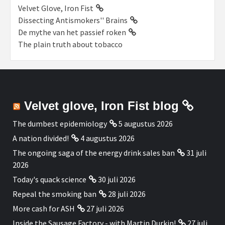
Velvet Glove, Iron Fist
Dissecting Antismokers'' Brains
De mythe van het passief roken
The plain truth about tobacco
Velvet glove, Iron Fist blog
The dumbest epidemiology
5 augustus 2026
A nation divided!
4 augustus 2026
The ongoing saga of the energy drink sales ban
31 juli
2026
Today's quack science
30 juli 2026
Repeal the smoking ban
28 juli 2026
More cash for ASH
27 juli 2026
Inside the Sausage Factory - with Martin Durkin!
27 juli