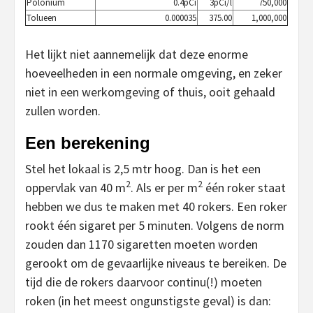
Polonium
0.4pCi
3pCi/l
750,000
Tolueen
0.000035
375.00
1,000,000
Het lijkt niet aannemelijk dat deze enorme
hoeveelheden in een normale omgeving, en zeker
niet in een werkomgeving of thuis, ooit gehaald
zullen worden.
Een berekening
Stel het lokaal is 2,5 mtr hoog. Dan is het een
2
2
oppervlak van 40 m
. Als er per m
één roker staat
hebben we dus te maken met 40 rokers. Een roker
rookt één sigaret per 5 minuten. Volgens de norm
zouden dan 1170 sigaretten moeten worden
gerookt om de gevaarlijke niveaus te bereiken. De
tijd die de rokers daarvoor continu(!) moeten
roken (in het meest ongunstigste geval) is dan: