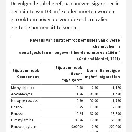
De volgende tabel geeft aan hoeveel sigaretten in
3
een ruimte van 100 m
zouden moeten worden
gerookt om boven de voor deze chemicaliën
gestelde normen uit te komen:
Niveaus van zijstroomrook emissies van diverse
chemicaliën in
3
een afgesloten en ongeventileerde ruimte van 100 m
(
Gori and Mantel
, 1991)
Zijstroomrook
Zijstroomrook
Norm
Benodigde
uitvoer
3
Component
mg/m
sigaretten
mg/sigaret
Methylchloride
0.88
0.30
1,170
Acetaldehyde
1.26
180.00
1,430
Nitrogeen oxides
2.80
50.00
1,780
Phenol
0.25
19.00
7,600
1
Benzeen
0.24
32.00
13,300
Dimetylamine
0.036
18.00
50,000
Benzo(a)pyreen
0.00009
0.20
222,000