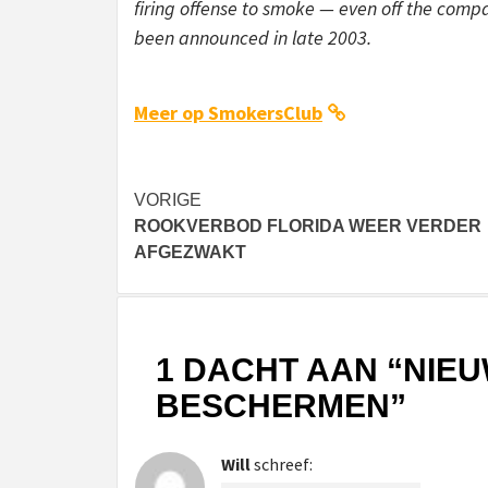
firing offense to smoke — even off the comp
been announced in late 2003.
Meer op SmokersClub
Bericht
VORIGE
ROOKVERBOD FLORIDA WEER VERDER
navigatie
AFGEZWAKT
1 DACHT AAN “
NIEU
BESCHERMEN
”
Will
schreef: