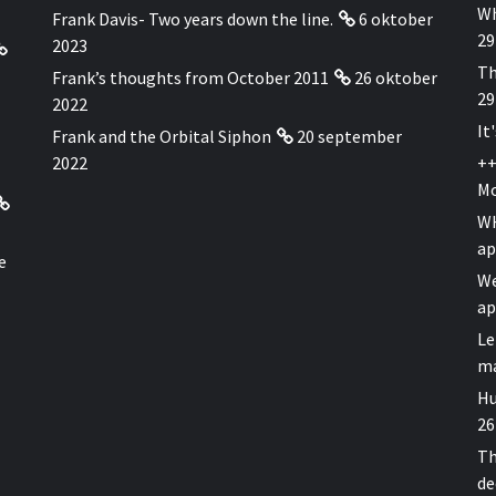
Wh
Frank Davis- Two years down the line.
6 oktober
29
2023
Th
Frank’s thoughts from October 2011
26 oktober
29
2022
It
Frank and the Orbital Siphon
20 september
2022
++
Mo
WH
ap
e
We
ap
Le
ma
Hu
26
Th
de