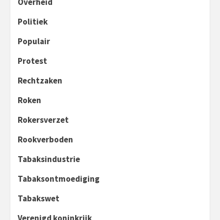
Overheid
Politiek
Populair
Protest
Rechtzaken
Roken
Rokersverzet
Rookverboden
Tabaksindustrie
Tabaksontmoediging
Tabakswet
Verenigd koninkrijk