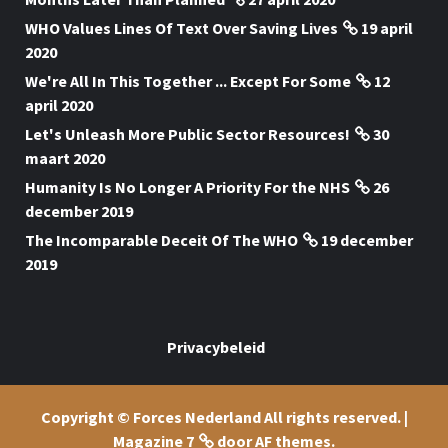
WHO Values Lines Of Text Over Saving Lives
19 april
2020
We're All In This Together ... Except For Some
12
april 2020
Let's Unleash More Public Sector Resources!
30
maart 2020
Humanity Is No Longer A Priority For the NHS
26
december 2019
The Incomparable Deceit Of The WHO
19 december
2019
Privacybeleid
Copyright © Forces Nederland All rights reserved.
|
Magazine 7
door AF themes.