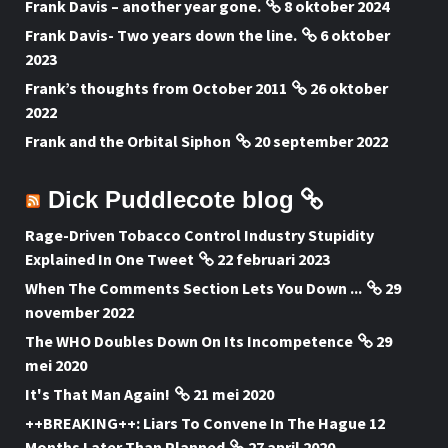
Frank Davis – another year gone.
8 oktober 2024
Frank Davis- Two years down the line.
6 oktober
2023
Frank’s thoughts from October 2011
26 oktober
2022
Frank and the Orbital Siphon
20 september 2022
Dick Puddlecote blog
Rage-Driven Tobacco Control Industry Stupidity
Explained In One Tweet
22 februari 2023
When The Comments Section Lets You Down ...
29
november 2022
The WHO Doubles Down On Its Incompetence
29
mei 2020
It's That Man Again!
21 mei 2020
++BREAKING++: Liars To Convene In The Hague 12
Months Later Than Planned
27 april 2020