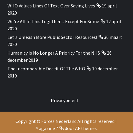
WHO Values Lines Of Text Over Saving Lives
19 april
2020
We're All In This Together ... Except For Some
12 april
2020
Let's Unleash More Public Sector Resources!
30 maart
2020
Humanity Is No Longer A Priority For the NHS
26
december 2019
The Incomparable Deceit Of The WHO
19 december
2019
Privacybeleid
Copyright © Forces Nederland All rights reserved.
|
Magazine 7
door AF themes.