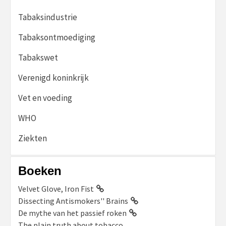
Tabaksindustrie
Tabaksontmoediging
Tabakswet
Verenigd koninkrijk
Vet en voeding
WHO
Ziekten
Boeken
Velvet Glove, Iron Fist
Dissecting Antismokers'' Brains
De mythe van het passief roken
The plain truth about tobacco