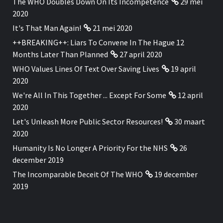
The WHO Doubles Down On Its Incompetence
29 mei
2020
It's That Man Again!
21 mei 2020
++BREAKING++: Liars To Convene In The Hague 12
Months Later Than Planned
27 april 2020
WHO Values Lines Of Text Over Saving Lives
19 april
2020
We're All In This Together ... Except For Some
12 april
2020
Let's Unleash More Public Sector Resources!
30 maart
2020
Humanity Is No Longer A Priority For the NHS
26
december 2019
The Incomparable Deceit Of The WHO
19 december
2019